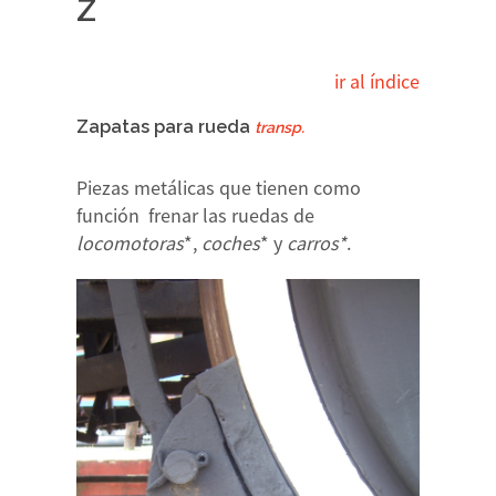
Z
ir al índice
Zapatas para rueda
transp.
Piezas metálicas que tienen como
función frenar las ruedas de
locomotoras
*,
coches
* y
carros*
.