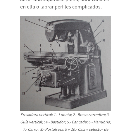
en ella o labrar perfiles complicados.
Fresadora vertical: 1.- Luneta; 2.- Brazo corredizo; 3.-
Guía vertical; ; 4.- Bastidor; 5.- Bancada; 6.- Manubrio;
7.- Carro.; 8.- Portafresa; 9 y 10.- Caja y selector de